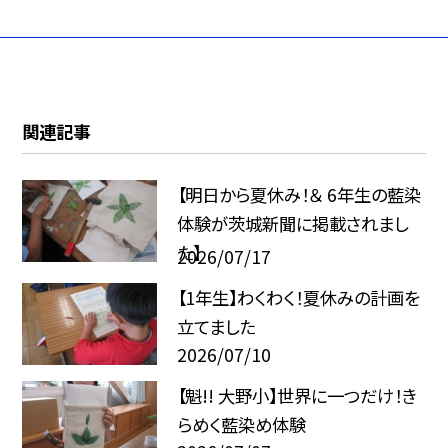
関連記事
【明日から夏休み！＆ 6年生の藍染
体験が茨城新聞に掲載されまし
た】
2026/07/17
【1年生】わくわく！夏休みの計画を
立てました
2026/07/10
【魁!! 大野小】世界に一つだけ！き
らめく藍染め体験