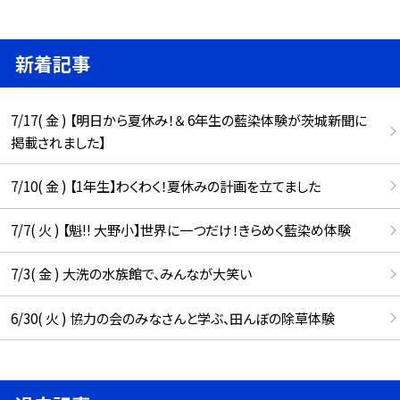
新着記事
7/17( 金 ) 【明日から夏休み！＆ 6年生の藍染体験が茨城新聞に
掲載されました】
7/10( 金 ) 【1年生】わくわく！夏休みの計画を立てました
7/7( 火 ) 【魁!! 大野小】世界に一つだけ！きらめく藍染め体験
7/3( 金 ) 大洗の水族館で、みんなが大笑い
6/30( 火 ) 協力の会のみなさんと学ぶ、田んぼの除草体験