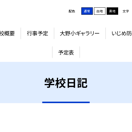
配色
通常
白地
黒地
文字
校概要
行事予定
大野小ギャラリー
いじめ
予定表
学校日記