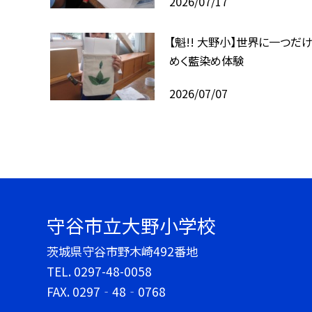
2026/07/17
【魁!! 大野小】世界に一つだけ
めく藍染め体験
2026/07/07
守谷市立大野小学校
茨城県守谷市野木崎492番地
TEL.
0297-48-0058
FAX. 0297‐48‐0768