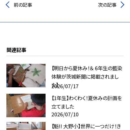
前の記事
次の記事
関連記事
【明日から夏休み！＆ 6年生の藍染
体験が茨城新聞に掲載されまし
た】
2026/07/17
【1年生】わくわく！夏休みの計画を
立てました
2026/07/10
【魁!! 大野小】世界に一つだけ！き