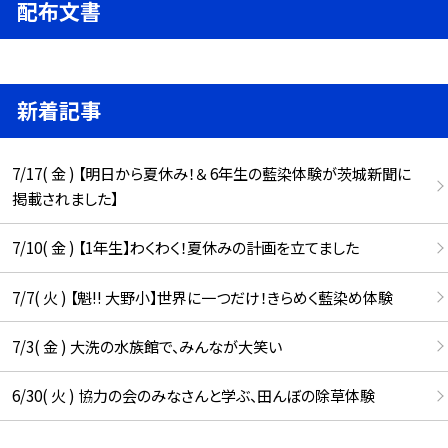
配布文書
新着記事
7/17( 金 ) 【明日から夏休み！＆ 6年生の藍染体験が茨城新聞に
掲載されました】
7/10( 金 ) 【1年生】わくわく！夏休みの計画を立てました
7/7( 火 ) 【魁!! 大野小】世界に一つだけ！きらめく藍染め体験
7/3( 金 ) 大洗の水族館で、みんなが大笑い
6/30( 火 ) 協力の会のみなさんと学ぶ、田んぼの除草体験