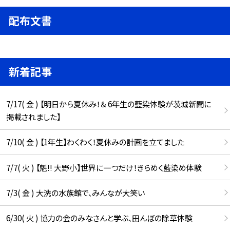
配布文書
新着記事
7/17( 金 ) 【明日から夏休み！＆ 6年生の藍染体験が茨城新聞に
掲載されました】
7/10( 金 ) 【1年生】わくわく！夏休みの計画を立てました
7/7( 火 ) 【魁!! 大野小】世界に一つだけ！きらめく藍染め体験
7/3( 金 ) 大洗の水族館で、みんなが大笑い
6/30( 火 ) 協力の会のみなさんと学ぶ、田んぼの除草体験