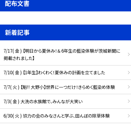
配布文書
新着記事
7/17( 金 ) 【明日から夏休み！＆ 6年生の藍染体験が茨城新聞に
掲載されました】
7/10( 金 ) 【1年生】わくわく！夏休みの計画を立てました
7/7( 火 ) 【魁!! 大野小】世界に一つだけ！きらめく藍染め体験
7/3( 金 ) 大洗の水族館で、みんなが大笑い
6/30( 火 ) 協力の会のみなさんと学ぶ、田んぼの除草体験