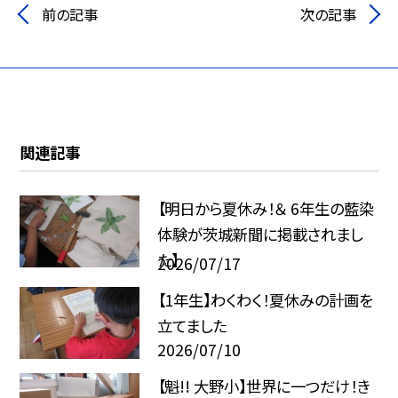
前の記事
次の記事
関連記事
【明日から夏休み！＆ 6年生の藍染
体験が茨城新聞に掲載されまし
た】
2026/07/17
【1年生】わくわく！夏休みの計画を
立てました
2026/07/10
【魁!! 大野小】世界に一つだけ！き