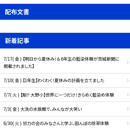
配布文書
新着記事
7/17( 金 ) 【明日から夏休み！＆ 6年生の藍染体験が茨城新聞に
掲載されました】
7/10( 金 ) 【1年生】わくわく！夏休みの計画を立てました
7/7( 火 ) 【魁!! 大野小】世界に一つだけ！きらめく藍染め体験
7/3( 金 ) 大洗の水族館で、みんなが大笑い
6/30( 火 ) 協力の会のみなさんと学ぶ、田んぼの除草体験