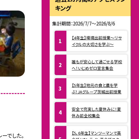
キング
集計期間：2026/7/7～2026/8/6
【4年生】環境出前授業〜リサ
イクルの大切さを学ぶ〜
誰もが安心して過ごせる学校
へ！いじめゼロ宣言集会
【5年生】地元の食と農を学
ぶ！JAグループ茨城出前授業
安全で充実した夏休みに！夏
休み前全校集会
【5，6年生】マンツーマンで英
ーでした。