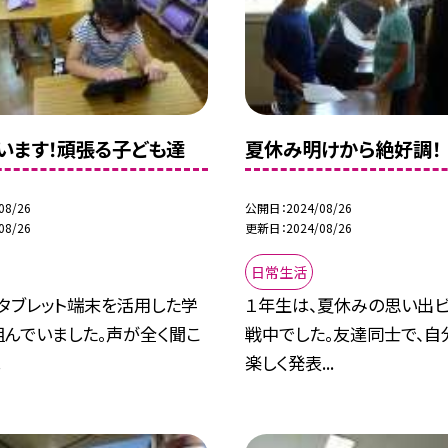
います！頑張る子ども達
夏休み明けから絶好調！
08/26
公開日
2024/08/26
08/26
更新日
2024/08/26
日常生活
、タブレット端末を活用した学
１年生は、夏休みの思い出
組んでいました。声が全く聞こ
戦中でした。友達同士で、自
.
楽しく発表...