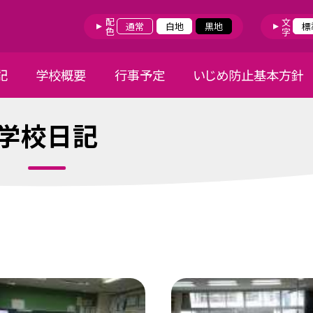
配色
文字
通常
白地
黒地
標
記
学校概要
行事予定
いじめ防止基本方針
学校日記