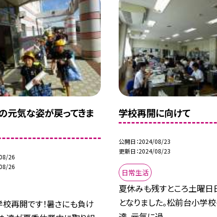
の元気な姿が戻ってきま
学校再開に向けて
公開日
2024/08/23
更新日
2024/08/23
08/26
08/26
日常生活
夏休みも残すところ土曜日
となりました。松前台小学校
学校再開です！暑さにも負け
達、元気に過...