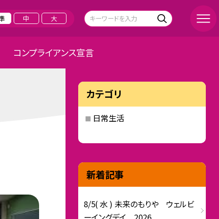
準
中
大
コンプライアンス宣言
カテゴリ
日常生活
新着記事
8/5( 水 ) 未来のもりや ウェルビ
ーイングデイ 2026