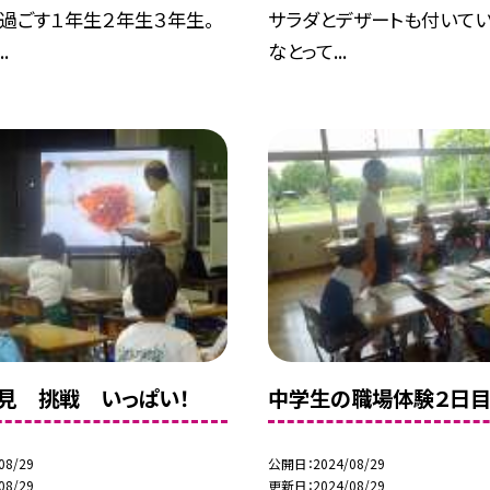
過ごす１年生２年生３年生。
サラダとデザートも付いてい
.
なとって...
見 挑戦 いっぱい！
中学生の職場体験２日
08/29
公開日
2024/08/29
08/29
更新日
2024/08/29