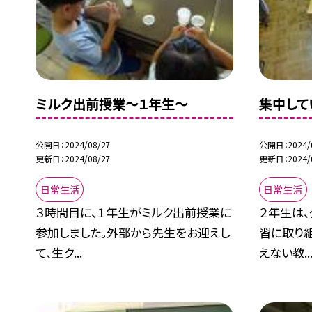
ミルク出前授業〜１年生〜
集中して
公開日
2024/08/27
公開日
2024/
更新日
2024/08/27
更新日
2024/
日常生活
日常生活
３時間目に、１年生がミルク出前授業に
２年生は
参加しました。外部から先生をお迎えし
習に取り
て、生ク...
えない教..