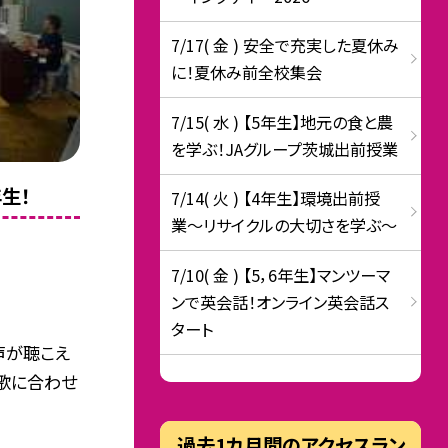
7/17( 金 ) 安全で充実した夏休み
に！夏休み前全校集会
7/15( 水 ) 【5年生】地元の食と農
を学ぶ！JAグループ茨城出前授業
生！
7/14( 火 ) 【4年生】環境出前授
業〜リサイクルの大切さを学ぶ〜
7/10( 金 ) 【5，6年生】マンツーマ
ンで英会話！オンライン英会話ス
タート
声が聴こえ
・歌に合わせ
過去1カ月間のアクセスラン