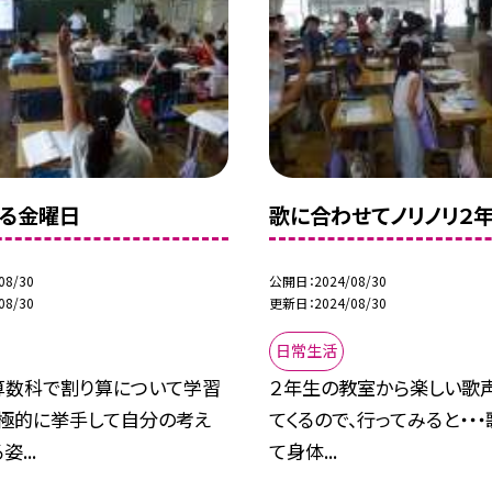
る金曜日
歌に合わせてノリノリ２年
08/30
公開日
2024/08/30
08/30
更新日
2024/08/30
日常生活
算数科で割り算について学習
２年生の教室から楽しい歌
積極的に挙手して自分の考え
てくるので、行ってみると・・
...
て身体...