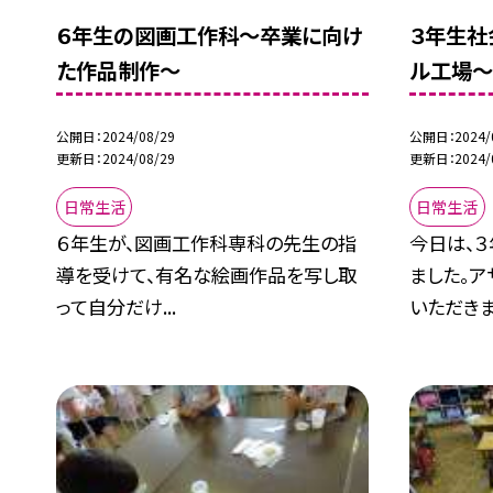
６年生の図画工作科〜卒業に向け
３年生社
た作品制作〜
ル工場
公開日
2024/08/29
公開日
2024/
更新日
2024/08/29
更新日
2024/
日常生活
日常生活
６年生が、図画工作科専科の先生の指
今日は、
導を受けて、有名な絵画作品を写し取
ました。
って自分だけ...
いただきま.