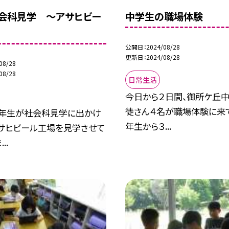
会科見学 〜アサヒビー
中学生の職場体験
〜
公開日
2024/08/28
更新日
2024/08/28
08/28
08/28
日常生活
今日から２日間、御所ケ丘
徒さん４名が職場体験に来て
３年生が社会科見学に出かけ
年生から３...
アサヒビール工場を見学させて
..