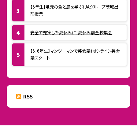
【5年生】地元の食と農を学ぶ！JAグループ茨城出
前授業
安全で充実した夏休みに！夏休み前全校集会
【5，6年生】マンツーマンで英会話！オンライン英会
話スタート
RSS