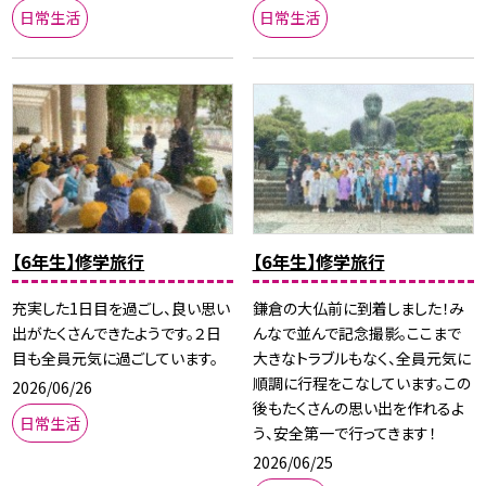
日常生活
日常生活
【6年生】修学旅行
【6年生】修学旅行
充実した1日目を過ごし、良い思い
鎌倉の大仏前に到着しました！み
出がたくさんできたようです。２日
んなで並んで記念撮影。ここまで
目も全員元気に過ごしています。
大きなトラブルもなく、全員元気に
順調に行程をこなしています。この
2026/06/26
後もたくさんの思い出を作れるよ
日常生活
う、安全第一で行ってきます！
2026/06/25