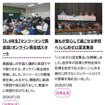
【5，6年生】マンツーマンで英
誰もが安心して過ごせる学校
会話！オンライン英会話スタ
へ！いじめゼロ宣言集会
ート
「いじめゼロ宣言集会」を開催しま
した。各学年の目標と学校全体の
画面越しの外国人講師と英語でや
目標を全校で伝え合い、いじめを
り取りをする、オンライン英会話を
絶対に許さないという一人ひとり
実施しました。マンツーマンの緊張
の意識を高め合いました。
感を楽しみながら、積極的に英語
2026/07/08
で質問や自己紹介をして、教室中
に笑顔が広がりました。
日常生活
2026/07/10
日常生活