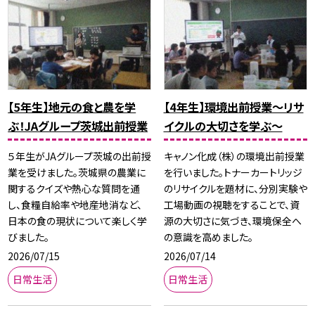
【5年生】地元の食と農を学
【4年生】環境出前授業〜リサ
ぶ！JAグループ茨城出前授業
イクルの大切さを学ぶ〜
５年生がJAグループ茨城の出前授
キャノン化成（株）の環境出前授業
業を受けました。茨城県の農業に
を行いました。トナーカートリッジ
関するクイズや熱心な質問を通
のリサイクルを題材に、分別実験や
し、食糧自給率や地産地消など、
工場動画の視聴をすることで、資
日本の食の現状について楽しく学
源の大切さに気づき、環境保全へ
びました。
の意識を高めました。
2026/07/15
2026/07/14
日常生活
日常生活