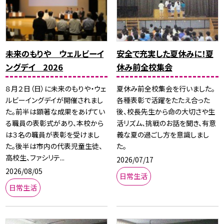
未来のもりや ウェルビーイ
安全で充実した夏休みに！夏
ングデイ 2026
休み前全校集会
８月２日（日）に未来のもりや・ウェ
夏休み前全校集会を行いました。
ルビーイングデイが開催されまし
各種表彰で活躍をたたえ合った
た。前半は顕著な成果をあげてい
後、校長先生から命の大切さや生
る職員の表彰式があり、本校から
活リズム、挑戦のお話を聞き、有意
は３名の職員が表彰を受けまし
義な夏の過ごし方を意識しまし
た。後半は市内の代表児童生徒、
た。
高校生、ファシリテ...
2026/07/17
2026/08/05
日常生活
日常生活