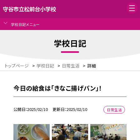
守谷市立松前台小学校
学校日記メニュー
学校日記
トップページ
>
学校日記
>
日常生活
>
詳細
今日の給食は「きなこ揚げパン」！
公開日
2025/02/10
更新日
2025/02/10
日常生活