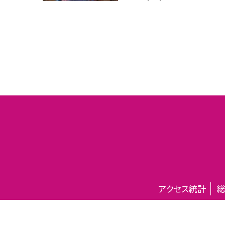
アクセス統計
総
©守谷市立松前台小学校