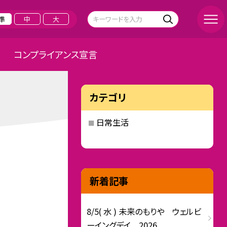
準
中
大
コンプライアンス宣言
カテゴリ
日常生活
新着記事
8/5( 水 ) 未来のもりや ウェルビ
ーイングデイ 2026