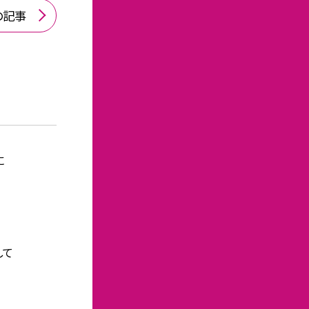
の記事
に
して