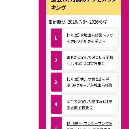
キング
集計期間：2026/7/8～2026/8/7
【4年生】環境出前授業〜リサ
イクルの大切さを学ぶ〜
誰もが安心して過ごせる学校
へ！いじめゼロ宣言集会
【5年生】地元の食と農を学
ぶ！JAグループ茨城出前授業
安全で充実した夏休みに！夏
休み前全校集会
【5，6年生】マンツーマンで英