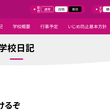
配色
文字
通常
白地
黒地
標
記
学校概要
行事予定
いじめ防止基本方針
学校日記
けるぞ