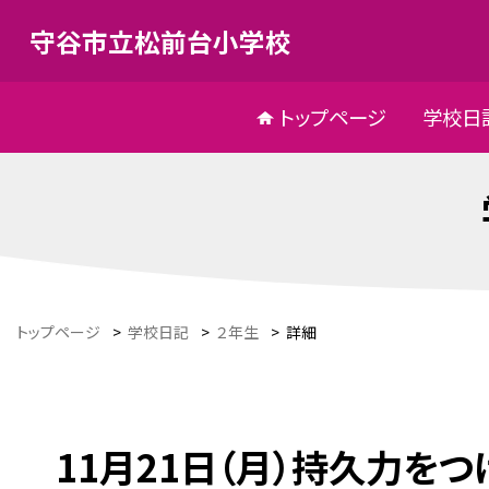
守谷市立松前台小学校
トップページ
学校日
トップページ
>
学校日記
>
２年生
>
詳細
11月21日（月）持久力をつ