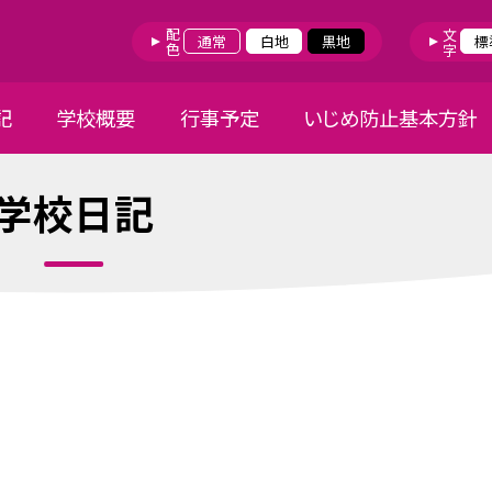
配色
文字
通常
白地
黒地
標
記
学校概要
行事予定
いじめ防止基本方針
学校日記