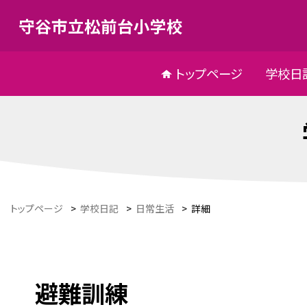
守谷市立松前台小学校
トップページ
学校日
トップページ
>
学校日記
>
日常生活
>
詳細
避難訓練