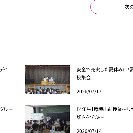
次
グデイ
安全で充実した夏休みに！
校集会
2026/07/17
Aグルー
【4年生】環境出前授業〜リ
切さを学ぶ〜
2026/07/14