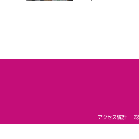
アクセス統計
総
©守谷市立松前台小学校