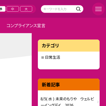
準
中
大
コンプライアンス宣言
カテゴリ
日常生活
新着記事
8/5( 水 ) 未来のもりや ウェルビ
ーイングデイ 2026