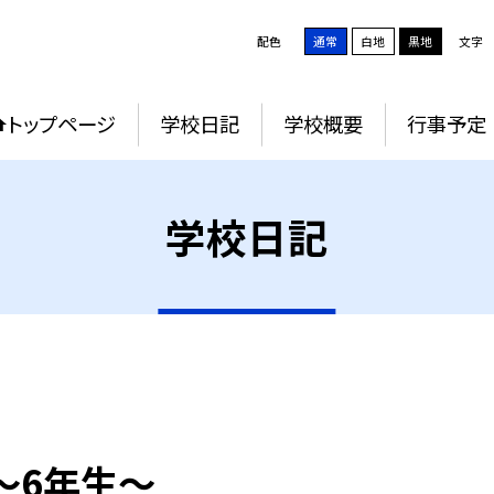
配色
通常
白地
黒地
文字
トップページ
学校日記
学校概要
行事予定
学校日記
〜6年生〜