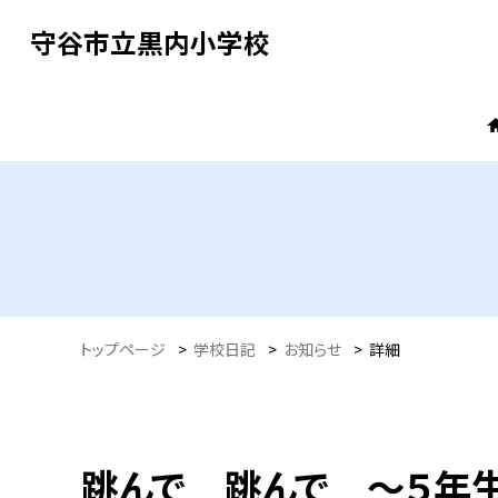
守谷市立黒内小学校
トップページ
>
学校日記
>
お知らせ
>
詳細
跳んで 跳んで ～５年