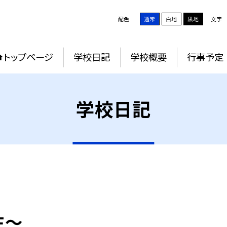
配色
通常
白地
黒地
文字
トップページ
学校日記
学校概要
行事予定
学校日記
生～