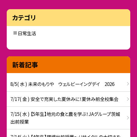
カテゴリ
日常生活
新着記事
8/5( 水 ) 未来のもりや ウェルビーイングデイ 2026
7/17( 金 ) 安全で充実した夏休みに！夏休み前全校集会
7/15( 水 ) 【5年生】地元の食と農を学ぶ！JAグループ茨城
出前授業
7/14( 火 ) 【4年生】環境出前授業〜リサイクルの大切さを