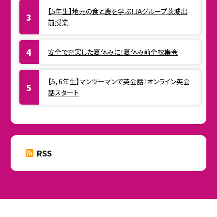
【5年生】地元の食と農を学ぶ！JAグループ茨城出
前授業
安全で充実した夏休みに！夏休み前全校集会
【5，6年生】マンツーマンで英会話！オンライン英会
話スタート
RSS