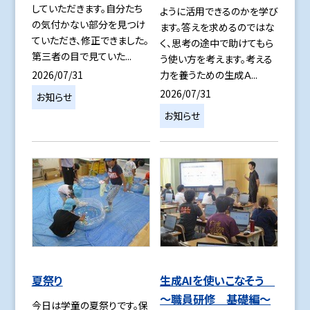
していただきます。自分たち
ように活用できるのかを学び
の気付かない部分を見つけ
ます。答えを求めるのではな
ていただき、修正できました。
く、思考の途中で助けてもら
第三者の目で見ていた...
う使い方を考えます。考える
2026/07/31
力を養うための生成Ａ...
2026/07/31
お知らせ
お知らせ
夏祭り
生成AIを使いこなそう
～職員研修 基礎編～
今日は学童の夏祭りです。保