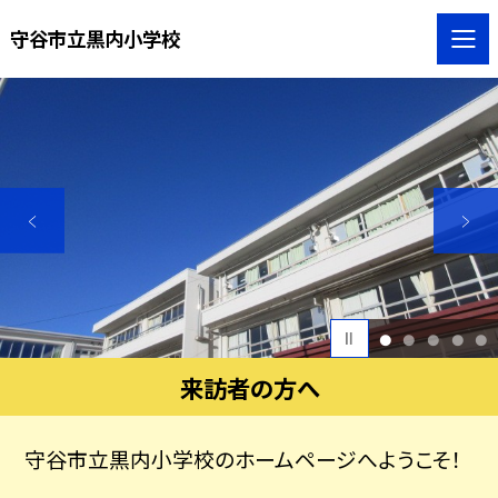
守谷市立黒内小学校
1
2
3
4
5
来訪者の方へ
守谷市立黒内小学校のホームページへようこそ！