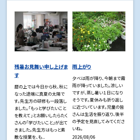
残暑お見舞い申し上げま
雨上がり
す
夕べは雨が降り、今朝まで霧
雨が降っていました。涼しい
暦の上では今日から秋、秋に
ですが、蒸し暑い１日になり
なった途端に真夏の太陽で
そうです。夏休みも折り返し
す。先生方の研修も一段落し
に近づいています。児童の皆
ました。「もっと学びたいこと
さんは生活を振り返り、後半
を教えて」とお願いしたらたく
の予定を見直してみてくださ
さんの「学びたいこと」が出て
いね。
きました。先生方はもっと素
2026/08/06
敵な授業を、も...