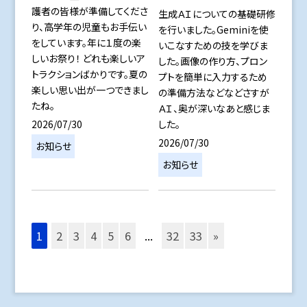
護者の皆様が準備してくださ
生成ＡＩについての基礎研修
り、高学年の児童もお手伝い
を行いました。Geminiを使
をしています。年に１度の楽
いこなすための技を学びま
しいお祭り！ どれも楽しいア
した。画像の作り方、プロン
トラクションばかりです。夏の
プトを簡単に入力するため
楽しい思い出が一つできまし
の準備方法などなどさすが
たね。
ＡＩ、奥が深いなあと感じま
2026/07/30
した。
2026/07/30
お知らせ
お知らせ
1
2
3
4
5
6
...
32
33
»