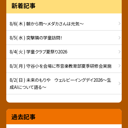
新着記事
8/6( 木 ) 朝から雨～メダカさんは元気～
8/5( 水 ) 突撃隣の学童訪問！
8/4( 火 ) 学童クラブ夏祭り2026
8/3( 月 ) 守谷小を会場に市音楽教育部夏季研修会実施
8/2( 日 ) 未来のもりや ウェルビーイングデイ2026～生
成AIについて語る～
過去記事