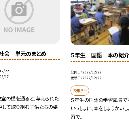
社会 単元のまとめ
５年生 国語 本の紹
12/22
公開日
2022/12/22
03/17
更新日
2022/12/22
お知らせ
教室の横を通ると、与えられた
５年生の国語の学習風景です
中して取り組む子供たちの姿
いっしょに、本をしょうかいし
習で...