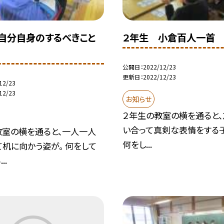
自分自身のするべきこと
２年生 小倉百人一首
公開日
2022/12/23
更新日
2022/12/23
12/23
12/23
お知らせ
２年生の教室の横を通ると
い合って真剣な表情をする
教室の横を通ると、一人一人
何をし...
机に向かう姿が。 何をして
..