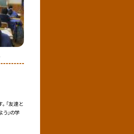
介
。 「友達と
よう」の学