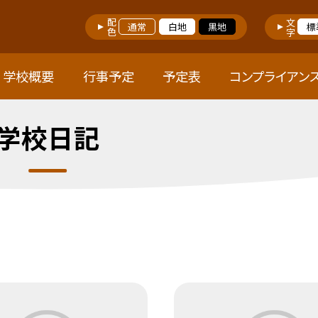
配色
文字
通常
白地
黒地
標
学校概要
行事予定
予定表
コンプライアン
学校日記