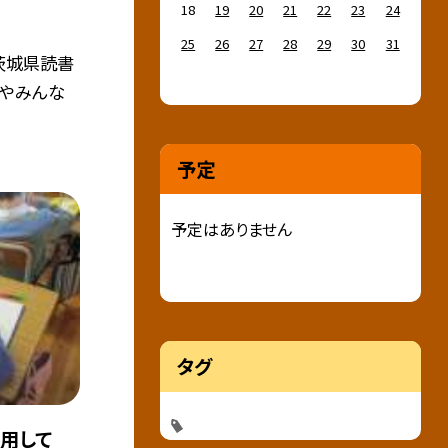
18
19
20
21
22
23
24
25
26
27
28
29
30
31
茨城県読書
賞やみんな
予定
予定はありません
タグ
用して