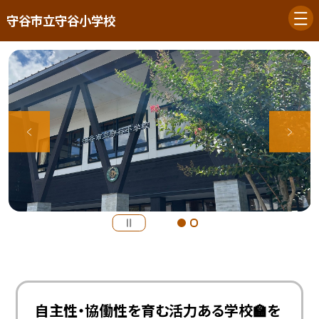
守谷市立守谷小学校
自主性・協働性を育む活力ある学校🏫を