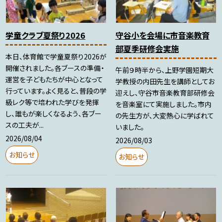
学童クラブ夏祭り2026
守谷小を会場に市音楽教育
部夏季研修会実施
本日、体育館で学童夏祭り2026が
開催されました。各ブースの準備・
午前９時半から、上野学園短期大
運営を子どもたちが中心となって
学教授の内田先生を講師としてお
行っています。よく見ると、普段の学
迎えし、守谷市音楽教育部研修会
級レク等で培われた学びを発揮
を音楽室にて実施しました。市内
し、誰もが楽しくなるよう、各ブー
の先生方が、大変熱心に学ばれて
スの工夫が...
いました。
2026/08/04
2026/08/03
お知らせ
お知らせ