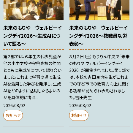
未来のもりや ウェルビーイ
未来のもりや ウェルビーイ
ングデイ2026～生成AIにつ
ングデイ2026～教職員功労
いて語る～
表彰～
第２部では、６年生の代表児童が
８月２日（土）もりりん中央で「未来
他の小中学校や守谷高校の仲間
のもりや ウェルビーイングデイ
とともに生成AIについて語り合い
2026」が開催されました。第１部で
ました。これまで学習の場で生成
は、本校の吉田克也先生がこれま
AIを活用した学びを発揮し、生成
での守谷市での教育力向上に関す
AIをどのように活用したらよいの
る功績が認められ表彰されまし
かを具体的に考え...
た。吉田先生...
2026/08/02
2026/08/02
お知らせ
お知らせ