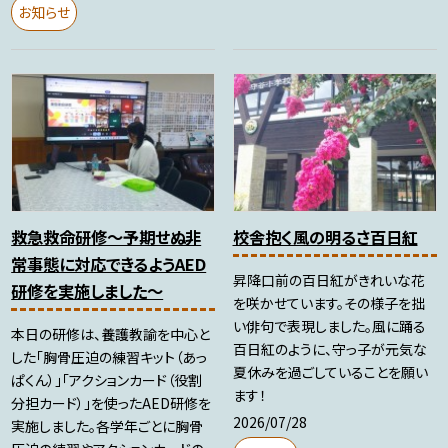
お知らせ
救急救命研修～予期せぬ非
校舎抱く風の明るさ百日紅
常事態に対応できるようAED
昇降口前の百日紅がきれいな花
研修を実施しました～
を咲かせています。その様子を拙
い俳句で表現しました。風に踊る
本日の研修は、養護教諭を中心と
百日紅のように、守っ子が元気な
した「胸骨圧迫の練習キット（あっ
夏休みを過ごしていることを願い
ぱくん）」「アクションカード（役割
ます！
分担カード）」を使ったAED研修を
2026/07/28
実施しました。各学年ごとに胸骨