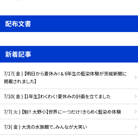
配布文書
新着記事
7/17( 金 ) 【明日から夏休み！＆ 6年生の藍染体験が茨城新聞に
掲載されました】
7/10( 金 ) 【1年生】わくわく！夏休みの計画を立てました
7/7( 火 ) 【魁!! 大野小】世界に一つだけ！きらめく藍染め体験
7/3( 金 ) 大洗の水族館で、みんなが大笑い