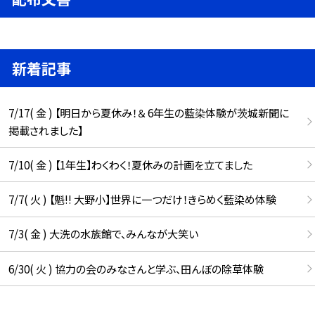
新着記事
7/17( 金 ) 【明日から夏休み！＆ 6年生の藍染体験が茨城新聞に
掲載されました】
7/10( 金 ) 【1年生】わくわく！夏休みの計画を立てました
7/7( 火 ) 【魁!! 大野小】世界に一つだけ！きらめく藍染め体験
7/3( 金 ) 大洗の水族館で、みんなが大笑い
6/30( 火 ) 協力の会のみなさんと学ぶ、田んぼの除草体験