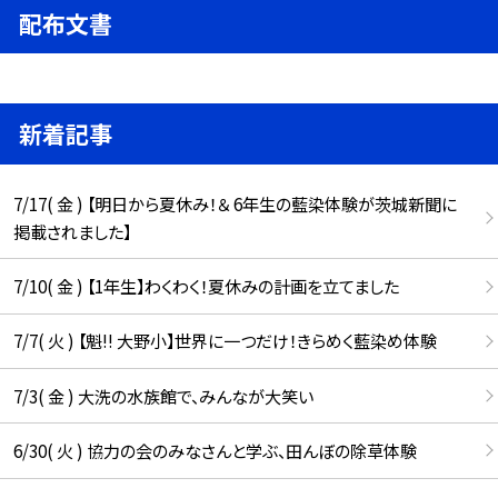
配布文書
新着記事
7/17( 金 ) 【明日から夏休み！＆ 6年生の藍染体験が茨城新聞に
掲載されました】
7/10( 金 ) 【1年生】わくわく！夏休みの計画を立てました
7/7( 火 ) 【魁!! 大野小】世界に一つだけ！きらめく藍染め体験
7/3( 金 ) 大洗の水族館で、みんなが大笑い
6/30( 火 ) 協力の会のみなさんと学ぶ、田んぼの除草体験