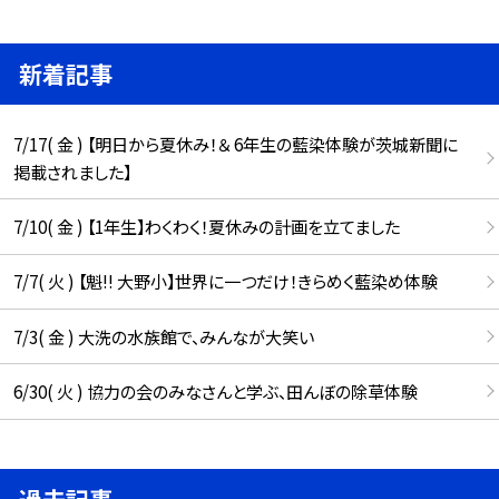
新着記事
7/17( 金 ) 【明日から夏休み！＆ 6年生の藍染体験が茨城新聞に
掲載されました】
7/10( 金 ) 【1年生】わくわく！夏休みの計画を立てました
7/7( 火 ) 【魁!! 大野小】世界に一つだけ！きらめく藍染め体験
7/3( 金 ) 大洗の水族館で、みんなが大笑い
6/30( 火 ) 協力の会のみなさんと学ぶ、田んぼの除草体験