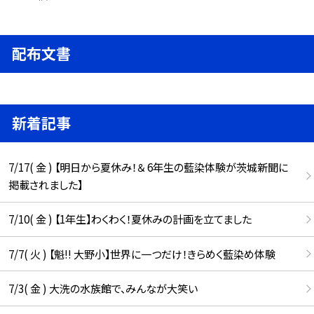
配布文書
新着記事
7/17( 金 ) 【明日から夏休み！＆ 6年生の藍染体験が茨城新聞に
掲載されました】
7/10( 金 ) 【1年生】わくわく！夏休みの計画を立てました
7/7( 火 ) 【魁!! 大野小】世界に一つだけ！きらめく藍染め体験
7/3( 金 ) 大洗の水族館で、みんなが大笑い