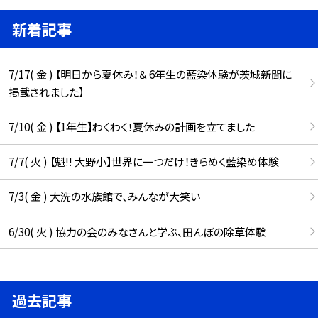
新着記事
7/17( 金 ) 【明日から夏休み！＆ 6年生の藍染体験が茨城新聞に
掲載されました】
7/10( 金 ) 【1年生】わくわく！夏休みの計画を立てました
7/7( 火 ) 【魁!! 大野小】世界に一つだけ！きらめく藍染め体験
7/3( 金 ) 大洗の水族館で、みんなが大笑い
6/30( 火 ) 協力の会のみなさんと学ぶ、田んぼの除草体験
過去記事