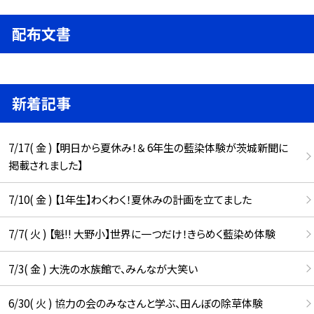
配布文書
新着記事
7/17( 金 ) 【明日から夏休み！＆ 6年生の藍染体験が茨城新聞に
掲載されました】
7/10( 金 ) 【1年生】わくわく！夏休みの計画を立てました
7/7( 火 ) 【魁!! 大野小】世界に一つだけ！きらめく藍染め体験
7/3( 金 ) 大洗の水族館で、みんなが大笑い
6/30( 火 ) 協力の会のみなさんと学ぶ、田んぼの除草体験