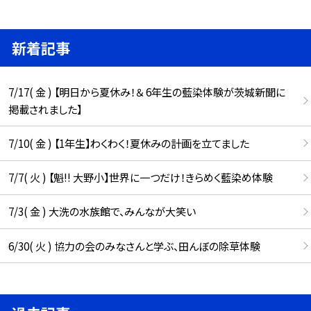
新着記事
7/17( 金 ) 【明日から夏休み！＆ 6年生の藍染体験が茨城新聞に
掲載されました】
7/10( 金 ) 【1年生】わくわく！夏休みの計画を立てました
7/7( 火 ) 【魁!! 大野小】世界に一つだけ！きらめく藍染め体験
7/3( 金 ) 大洗の水族館で、みんなが大笑い
6/30( 火 ) 協力の会のみなさんと学ぶ、田んぼの除草体験