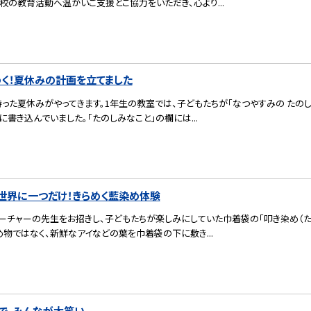
の教育活動へ温かいご支援とご協力をいただき、心より...
わく！夏休みの計画を立てました
待った夏休みがやってきます。1年生の教室では、子どもたちが「なつやすみの たの
書き込んでいました。「たのしみなこと」の欄には...
小】世界に一つだけ！きらめく藍染め体験
ィーチャーの先生をお招きし、子どもたちが楽しみにしていた巾着袋の「叩き染め（た
物ではなく、新鮮なアイなどの葉を巾着袋の下に敷き...
で、みんなが大笑い