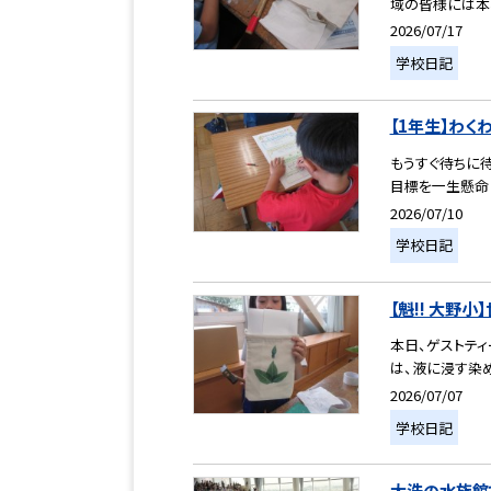
域の皆様には本校
2026/07/17
学校日記
【1年生】わく
もうすぐ待ちに
目標を一生懸命に
2026/07/10
学校日記
【魁!! 大野
本日、ゲストテ
は、液に浸す染め
2026/07/07
学校日記
大洗の水族館