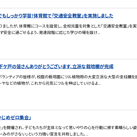
でもしっかり学習！体育館で「交通安全教室」を実施しました
りましたが、体育館にコースを設営し、全校児童を対象とした「交通安全教室」を実
ず安全に過ごせるよう、発達段階に応じた学びの場を設け...
小】下ケ戸の皆さんありがとうございます、立派な栽培棚が完成
ボランティアの皆様が、校庭の栽培園にツル植物用の大変立派な大型の支柱棚を
ヤなどの植物が、これから元気にツルを伸ばしていけるよ...
いじめゼロ集会」
会」を開催され、子どもたちが主体となって思いやりの心を行動に移す素晴らしい姿
・みのがさない」という力強い宣言を共有しました。...