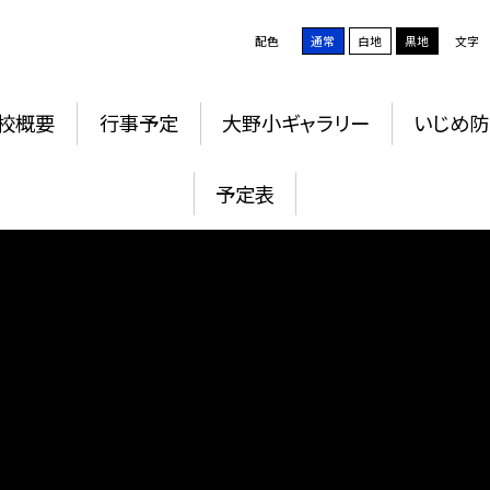
配色
通常
白地
黒地
文字
校概要
行事予定
大野小ギャラリー
いじめ
予定表