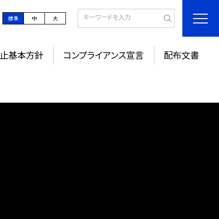
標準
中
大
防止基本方針
コンプライアンス宣言
配布文書