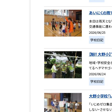
あいにくの雨
本日は雨天とな
交通事故に遭わ
2026/06/25
学校日記
【魁!! 大野
地域・学校安全
てるヘチマやゴー
2026/06/24
学校日記
大野小学校「
「いじめゼロ集
しない・させない